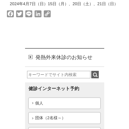
2024年4月7日（日）15日（月）、20日（土）、21日（日）
k
n
k
F
T
L
L
C
a
w
i
i
o
c
i
n
n
p
e
t
e
k
y
b
t
e
L
o
e
d
i
o
r
I
n
発熱外来休診のお知らせ
k
n
k
健診インターネット予約
個人
団体（2名様～）