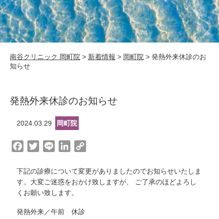
南谷クリニック 岡町院
>
新着情報
>
岡町院
>
発熱外来休診のお
知らせ
発熱外来休診のお知らせ
2024.03.29
岡町院
F
T
L
L
C
a
w
i
i
o
c
i
n
n
p
下記の診療について変更がありましたのでお知らせいたしま
e
t
e
k
y
す。大変ご迷惑をおかけ致しますが、 ご了承のほどよろし
くお願い致します。
b
t
e
L
o
e
d
i
発熱外来／午前 休診
o
r
I
n