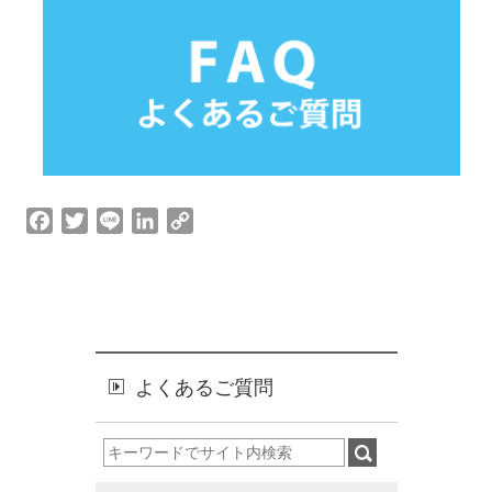
o
r
I
n
k
n
k
F
T
L
L
C
a
w
i
i
o
c
i
n
n
p
e
t
e
k
y
b
t
e
L
o
e
d
i
o
r
I
n
よくあるご質問
k
n
k