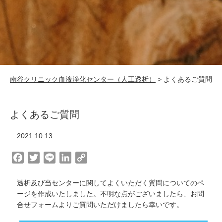
南谷クリニック血液浄化センター（人工透析）
>
よくあるご質問
よくあるご質問
2021.10.13
F
T
L
L
C
a
w
i
i
o
c
i
n
n
p
透析及び当センターに関してよくいただく質問についてのペ
e
t
e
k
y
ージを作成いたしました。不明な点がございましたら、お問
合せフォームよりご質問いただけましたら幸いです。
b
t
e
L
o
e
d
i