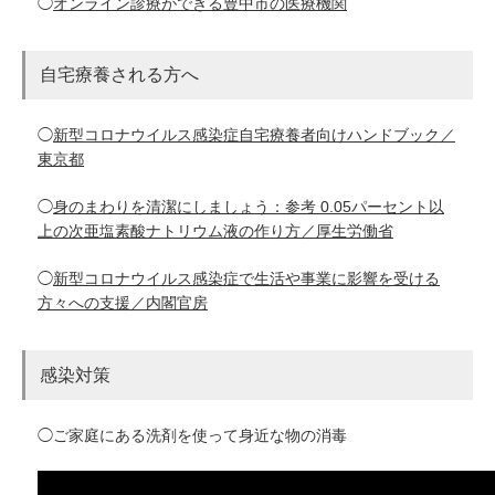
◯
オンライン診療ができる豊中市の医療機関
自宅療養される方へ
◯
新型コロナウイルス感染症自宅療養者向けハンドブック／
東京都
◯
身のまわりを清潔にしましょう：参考 0.05パーセント以
上の次亜塩素酸ナトリウム液の作り方／厚生労働省
◯
新型コロナウイルス感染症で生活や事業に影響を受ける
方々への支援／内閣官房
感染対策
◯ご家庭にある洗剤を使って身近な物の消毒