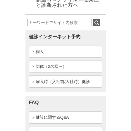
k
n
k
と診断された方へ
健診インターネット予約
個人
団体（2名様～）
雇入時（入社前/入社時）健診
FAQ
健診に関するQ&A