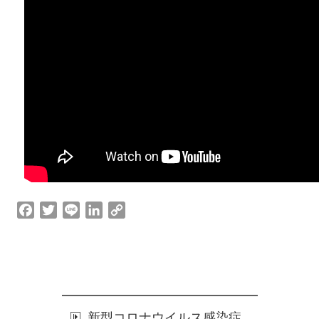
F
T
L
L
C
a
w
i
i
o
c
i
n
n
p
e
t
e
k
y
b
t
e
L
o
e
d
i
o
r
I
n
新型コロナウイルス感染症