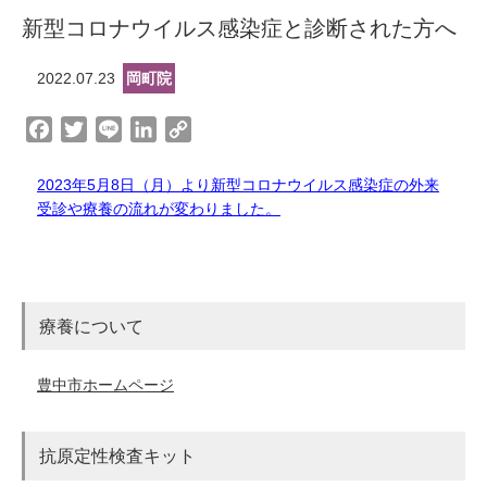
新型コロナウイルス感染症と診断された方へ
2022.07.23
岡町院
F
T
L
L
C
a
w
i
i
o
c
i
n
n
p
2023年5月8日（月）より新型コロナウイルス感染症の外来
e
t
e
k
y
受診や療養の流れが変わりました。
b
t
e
L
o
e
d
i
o
r
I
n
k
n
k
療養について
豊中市ホームページ
抗原定性検査キット